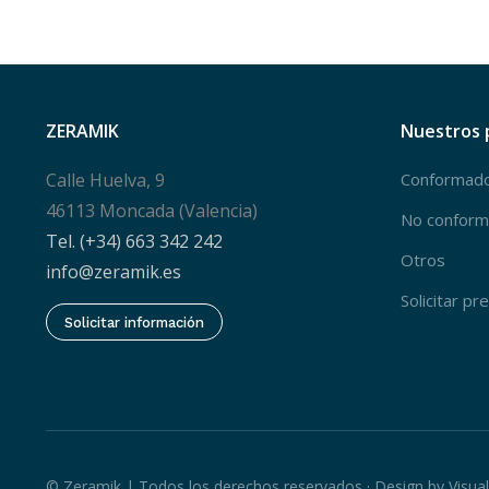
ZERAMIK
Nuestros 
Calle Huelva, 9
Conformad
46113 Moncada (Valencia)
No confor
Tel. (+34) 663 342 242
Otros
info@zeramik.es
Solicitar p
Solicitar información
© Zeramik | Todos los derechos reservados · Design by
Visua