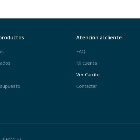
productos
Atención al cliente
os
FAQ
mados
Mi cuenta
Ver Carrito
resupuesto
Contactar
l Blanco S.C.