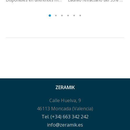
ZERAMIK
Calle Huelva, 9
46113 Moncada (Valencia)
Tel. (+34) 663 342 242
info@zeramik.es