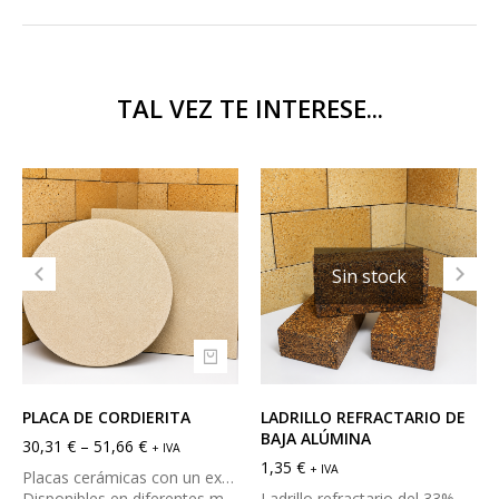
TAL VEZ TE INTERESE...
Sin stock
PLACA DE CORDIERITA
LADRILLO REFRACTARIO DE
BAJA ALÚMINA
30,31
€
–
51,66
€
+ IVA
1,35
€
+ IVA
Placas cerámicas con un excelente comportamiento bajo carga caliente y alta resistencia mecánica a compresión en frio y calor. Se utiliza principalmente en hornos cerámicos con poca capacidad para cocción hasta una temperatura máxima de 1250ºC.
Disponibles en diferentes medidas, formas y espesores (ver abajo en milímetros), no obstante, ofrecemos la posibilidad de corte a medida.
Ladrillo refractario del 33% de alúmina, con alta resistencia térmica. Debido a su apariencia más rústica, su uso principal es en la fabricación de chimeneas, barbacoas, paelleros, hornos, etc.