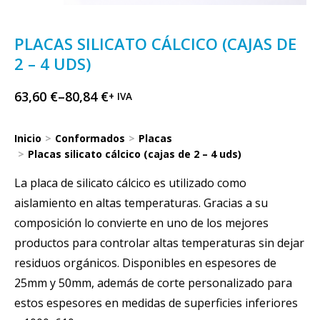
PLACAS SILICATO CÁLCICO (CAJAS DE
2 – 4 UDS)
63,60
€
–
80,84
€
+ IVA
Inicio
Conformados
Placas
Estás aquí:
Placas silicato cálcico (cajas de 2 – 4 uds)
La placa de silicato cálcico es utilizado como
aislamiento en altas temperaturas. Gracias a su
composición lo convierte en uno de los mejores
productos para controlar altas temperaturas sin dejar
residuos orgánicos. Disponibles en espesores de
25mm y 50mm, además de corte personalizado para
estos espesores en medidas de superficies inferiores