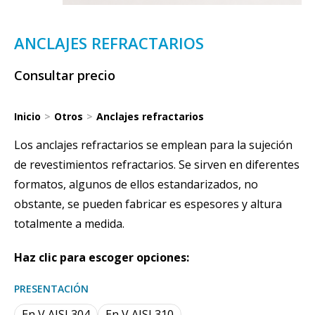
ANCLAJES REFRACTARIOS
Consultar precio
Inicio
Otros
Anclajes refractarios
Estás aquí:
Los anclajes refractarios se emplean para la sujeción
de revestimientos refractarios. Se sirven en diferentes
formatos, algunos de ellos estandarizados, no
obstante, se pueden fabricar es espesores y altura
totalmente a medida.
Haz clic para escoger opciones:
PRESENTACIÓN
En V AISI 304
En V AISI 310