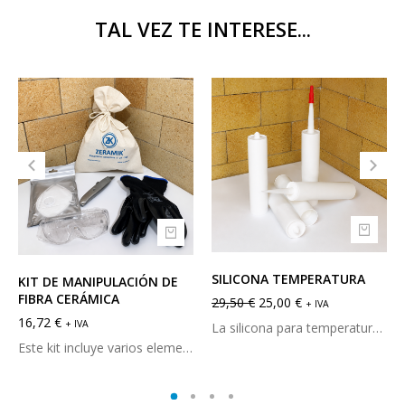
TAL VEZ TE INTERESE...
SILICONA TEMPERATURA
KIT DE MANIPULACIÓN DE
FIBRA CERÁMICA
29,50
€
25,00
€
+ IVA
16,72
€
+ IVA
La silicona para temperatura viene lista para su empleo en cartuchos de 300ml. Fácil de usar,
ambas son de 2 polos. Las primeras son de 
Este kit incluye varios elementos indispensables para la manipulación de fibra cerámica: