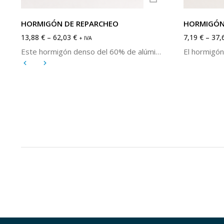
HORMIGÓN DE REPARCHEO
HORMIGÓN
13,88
€
–
62,03
€
7,19
€
–
37,
+ IVA
Este hormigón denso del 60% de alúmina, en base andalucita, se caracteriza por su alta refractariedad, buen comportamiento frente al choque térmico y anti-impregnación de escorias y metales. Se puede aplicar en la reparación de casi todo tipo de instalaciones térmicas de media-alta solicitud. Su modo de empleo es muy fácil y práctico, pues se aplica mediante paleta o parcheo manual.