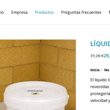
cio
Empresa
Productos
Preguntas frecuentes
LÍQUI
29
31,26
€
Inicio
No
Estás aquí:
El líquido 
revestidas
protegerla
velocidad 