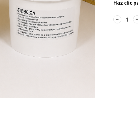
Haz clic 
﹣