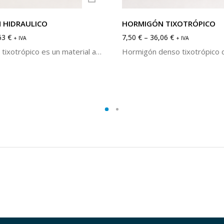
 HIDRAULICO
HORMIGÓN TIXOTRÓPICO
63
€
7,50
€
–
36,06
€
+ IVA
+ IVA
El hormigón tixotrópico es un material aglomerado compuesto cemento, agregados y aditivos tixotrópicos. Se caracteriza por su alta resistencia mecánica y al choque térmico. Disponible en calidades de 40% y 50% de alúmina. Se puede servir en sacos de 25kg o en cubos de 5kg.