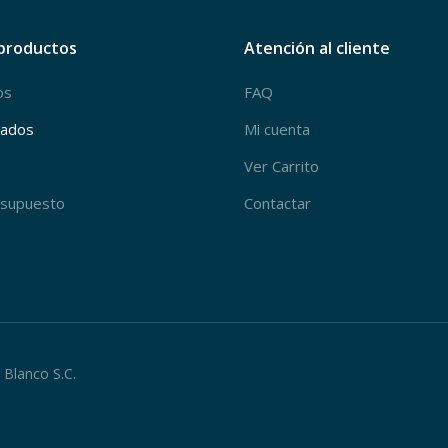
productos
Atención al cliente
os
FAQ
mados
Mi cuenta
Ver Carrito
resupuesto
Contactar
l Blanco S.C.