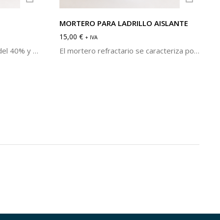
MORTERO PARA LADRILLO AISLANTE
15,00
€
+ IVA
Hormigón denso tixotrópico del 40% y 50% de alúmina, en base chamota. Se caracteriza por su alta resistencia mecánica y resistencia al choque térmico.
El mortero refractario se caracteriza por su buena adhesión. Útil para la unión de piezas aptas para soportar altas temperaturas como ladrillos y losetas refractarias. Se sirve en cubos de 5 kg.