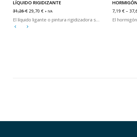
LÍQUIDO RIGIDIZANTE
HORMIGÓN
31,26
€
29,70
€
7,19
€
–
37,
+ IVA
El líquido ligante o pintura rigidizadora se utiliza en superficies revestidas con manta de fibra cerámica para así endurecerla y protegerla de una posible erosión por el flujo de gases a alta velocidad y temperatura.