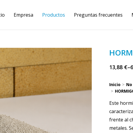
cio
Empresa
Productos
Preguntas frecuentes
HORM
13,88
€
–
Inicio
No
Estás aquí:
HORMIG
Este hormi
caracteriz
frente al 
metales. S