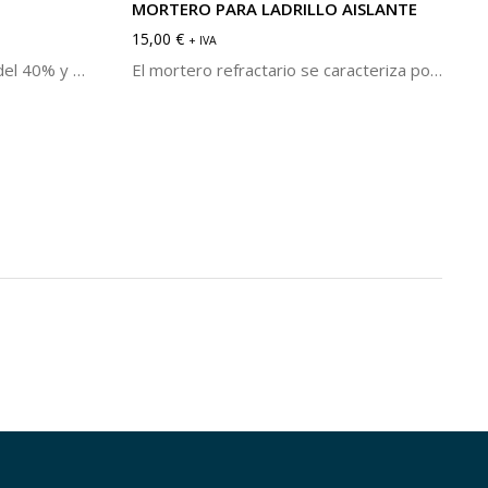
MORTERO PARA LADRILLO AISLANTE
15,00
€
+ IVA
Hormigón denso tixotrópico del 40% y 50% de alúmina, en base chamota. Se caracteriza por su alta resistencia mecánica y resistencia al choque térmico.
El mortero refractario se caracteriza por su buena adhesión. Útil para la unión de piezas aptas para soportar altas temperaturas como ladrillos y losetas refractarias. Se sirve en cubos de 5 kg.