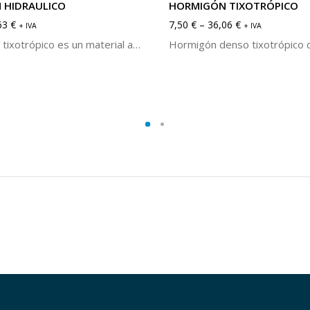
 HIDRAULICO
HORMIGÓN TIXOTRÓPICO
63
€
7,50
€
–
36,06
€
+ IVA
+ IVA
El hormigón tixotrópico es un material aglomerado compuesto cemento, agregados y aditivos tixotrópicos. Se caracteriza por su alta resistencia mecánica y al choque térmico. Disponible en calidades de 40% y 50% de alúmina. Se puede servir en sacos de 25kg o en cubos de 5kg.