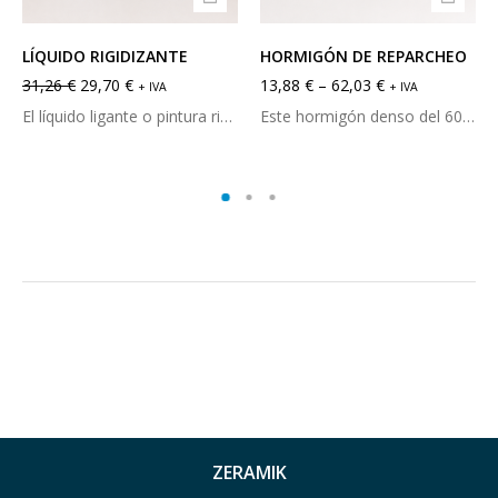
LÍQUIDO RIGIDIZANTE
HORMIGÓN DE REPARCHEO
31,26
€
29,70
€
13,88
€
–
62,03
€
+ IVA
+ IVA
El líquido ligante o pintura rigidizadora se utiliza en superficies revestidas con manta de fibra cerámica para así endurecerla y protegerla de una posible erosión por el flujo de gases a alta velocidad y temperatura.
Este hormigón denso del 60% de alúmina, en base andalucita, se caracteriza por su alta refractariedad, buen comportamiento frente al choque térmico y anti-impregnación de escorias y metales. Se puede aplicar en la reparación de casi todo tipo de instalaciones térmicas de media-alta solicitud. Su modo de empleo es muy fácil y práctico, pues se aplica mediante paleta o parcheo manual.
ZERAMIK